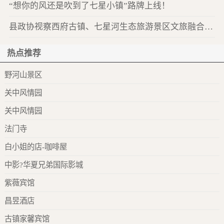
“想你的风还是吹到了七星小镇”路牌上线！
县政协视察西府古镇、七星河生态旅游景区文旅融合发展工作
热点推荐
野河山景区
关中风情园
关中风情园
法门寺
白小姐的店-咖啡屋
中影?华夏兄弟国际影城
紫薇宾馆
昌昱酒店
古镇家馨宾馆