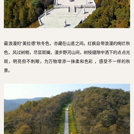
最浪漫的“美拉德”秋冬色，亦藏在山道之间。红枫自带浪漫的绚烂秋
色，风过树梢，尽显斑斓，漫步野河山间，树枝缝隙中洒下的点点光
斑，明亮但不刺眼，为万物增添一抹柔和色彩 ，感受不一样的秋
景。