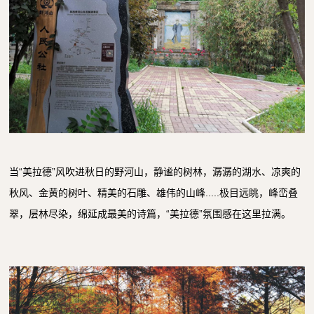
当“美拉德”风吹进秋日的野河山，静谧的树林，潺潺的湖水、凉爽的
秋风、金黄的树叶、精美的石雕、雄伟的山峰.....极目远眺，峰峦叠
翠，层林尽染，绵延成最美的诗篇，“美拉德”氛围感在这里拉满。