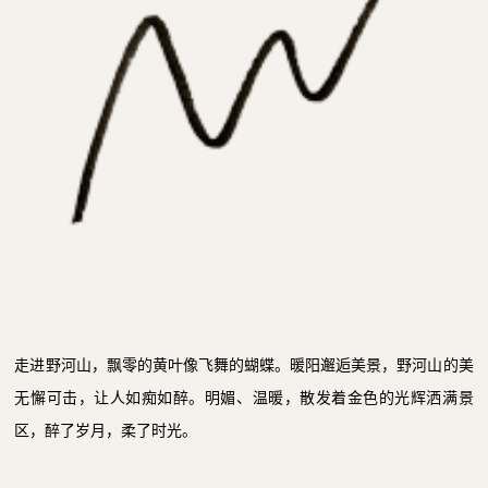
走进野河山，飘零的黄叶像飞舞的蝴蝶。暖阳邂逅美景，野河山的美
无懈可击，让人如痴如醉。明媚、温暖，散发着金色的光辉洒满景
区，醉了岁月，柔了时光。