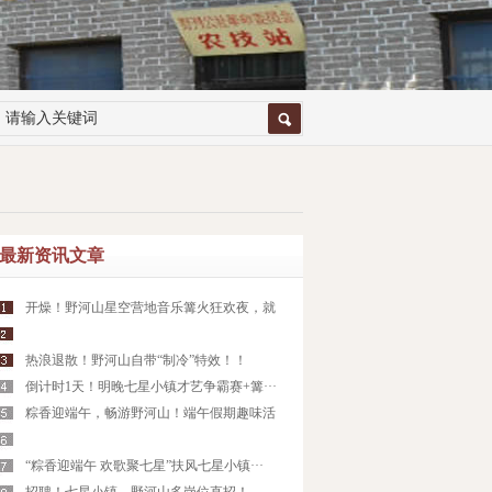
最新资讯文章
开燥！野河山星空营地音乐篝火狂欢夜，就
·
热浪退散！野河山自带“制冷”特效！！
倒计时1天！明晚七星小镇才艺争霸赛+篝···
粽香迎端午，畅游野河山！端午假期趣味活
·
“粽香迎端午 欢歌聚七星”扶风七星小镇···