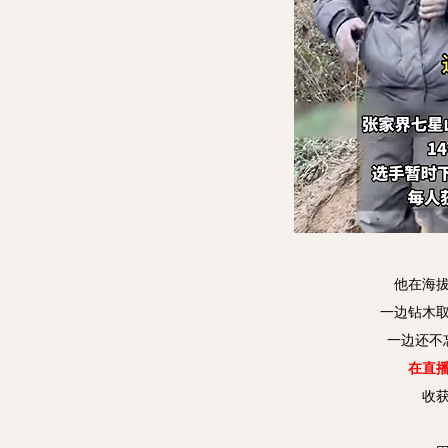
他在海拔
一边钻木
一边还不
在直
收