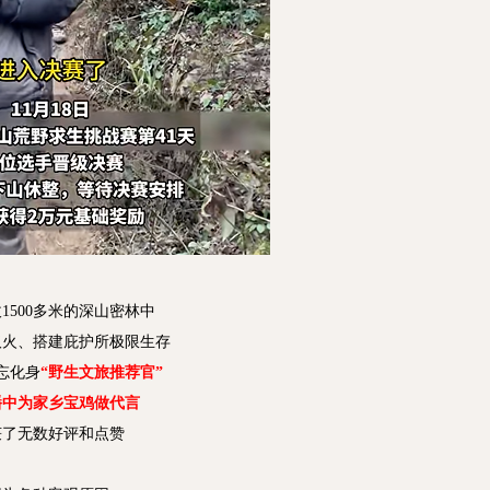
1500多米的深山密林中
取火、搭建庇护所极限生存
忘化身
“野生文旅推荐官”
播中为家乡宝鸡做代言
获了无数好评和点赞