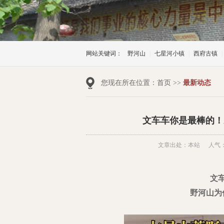
网站关键词：
野河山
|
七星河小镇
|
西府古镇
|
您现在所在位置：
首页
>>
最新动态
文车车你是最棒的！
文章出处：本站
人气：
文
野河山为