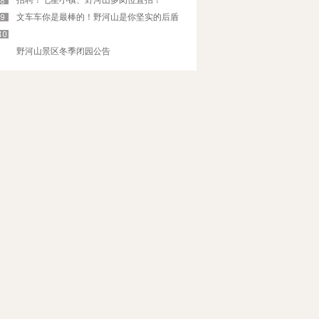
招聘！七星小镇、野河山多岗位直招！
文车车你是最棒的！野河山是你坚实的后盾
·
野河山景区冬季闭园公告