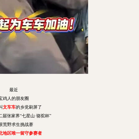
最近
宝鸡人的朋友圈
叫
文车车
的乡党刷屏了
届张家界“七星山·骆驼杯”
限荒野求生挑战赛
北地区唯一留守参赛者