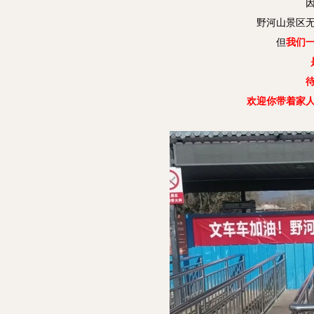
野河山景区
但
我们
待
欢迎你带着家