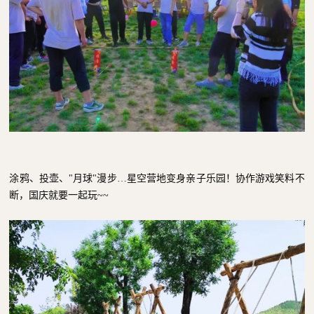
涂鸦、投壶、"月球"漫步…星空营地变身亲子乐园！协作游戏笑料不
断，国庆就要一起玩~~