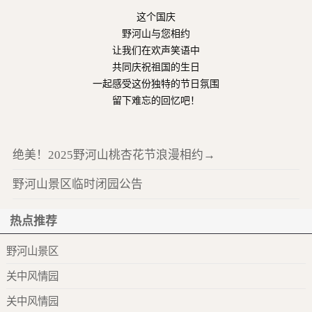
这个国庆
野河山与您相约
让我们在欢声笑语中
共同庆祝祖国的生日
一起感受这份独特的节日氛围
留下难忘的回忆吧！
绝美！2025野河山桃杏花节浪漫相约→
野河山景区临时闭园公告
热点推荐
野河山景区
关中风情园
关中风情园