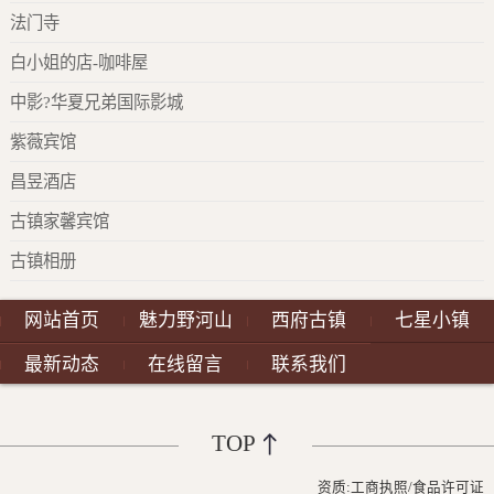
法门寺
白小姐的店-咖啡屋
中影?华夏兄弟国际影城
紫薇宾馆
昌昱酒店
古镇家馨宾馆
古镇相册
网站首页
魅力野河山
西府古镇
七星小镇
最新动态
在线留言
联系我们
TOP
资质:
工商执照
/
食品许可证