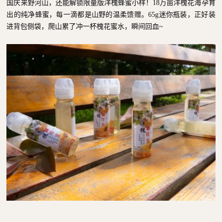
国庆来野河山，还能解锁限量版洋槐蜂蜜小样！18万亩洋槐花海孕育
出的纯净蜂蜜，每一滴都是山野的温柔馈赠。65g迷你瓶装，正好装
进背包侧袋，爬山累了冲一杯槐花蜜水，瞬间回血~